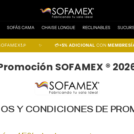
SOFÁS CAMA
CHAISE LONGUE
RECLINABLES
SUCUR
AMEX
!
🎉
✨
💳
+5% ADICIONAL
CON
MEMBRESÍA PR
Promoción SOFAMEX ® 202
OS Y CONDICIONES DE PR