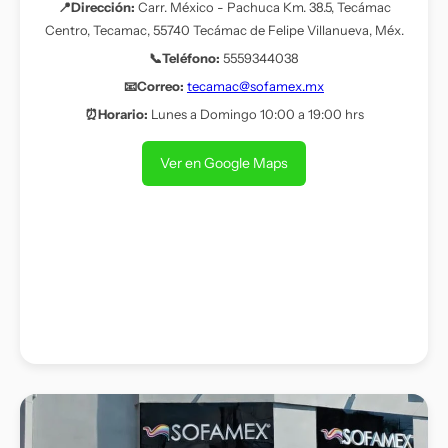
📍Dirección:
Carr. México - Pachuca Km. 38.5, Tecámac
Centro, Tecamac, 55740 Tecámac de Felipe Villanueva, Méx.
📞Teléfono:
5559344038
📧Correo:
tecamac@sofamex.mx
⏰Horario:
Lunes a Domingo 10:00 a 19:00 hrs
Ver en Google Maps