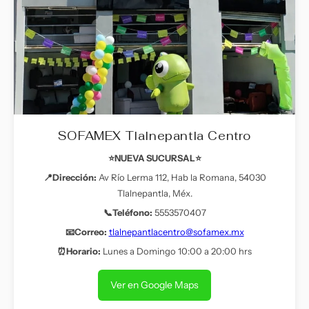
SOFAMEX Tlalnepantla Centro
⭐NUEVA SUCURSAL⭐
📍Dirección:
Av Río Lerma 112, Hab la Romana, 54030
Tlalnepantla, Méx.
📞Teléfono:
5553570407
📧Correo:
tlalnepantlacentro@sofamex.mx
⏰Horario:
Lunes a Domingo 10:00 a 20:00 hrs
Ver en Google Maps