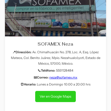
SOFAMEX Neza
📍Dirección:
Av. Chimalhuacán No. 278, Loc. A, Esq. López
Mateos, Col. Benito Juárez, Mpio. Nezahualcóyotl, Estado de
México, 57000, México.
📞Teléfono:
5551128484
📧Correo:
neza@sofamex.mx
⏰Horario:
Lunes a Domingo 10:00 a 20:00 hrs
Ver en Google Maps