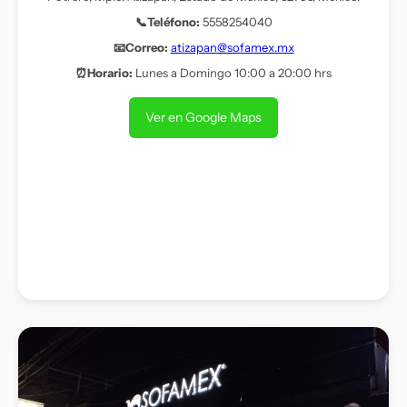
📞Teléfono:
5558254040
📧Correo:
atizapan@sofamex.mx
⏰Horario:
Lunes a Domingo 10:00 a 20:00 hrs
Ver en Google Maps