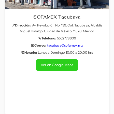
SOFAMEX Tacubaya
📍Dirección:
Av. Revolución No. 139, Col. Tacubaya, Alcaldía
Miguel Hidalgo, Ciudad de México, 11870, México.
📞Teléfono:
5552778609
📧Correo:
tacubaya@sofamex.mx
⏰Horario:
Lunes a Domingo 10:00 a 20:00 hrs
Ver en Google Maps