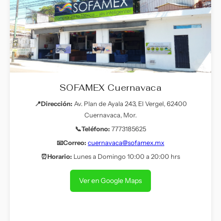
SOFAMEX Cuernavaca
📍Dirección:
Av. Plan de Ayala 243, El Vergel, 62400
Cuernavaca, Mor.
📞Teléfono:
7773185625
📧Correo:
cuernavaca@sofamex.mx
⏰Horario:
Lunes a Domingo 10:00 a 20:00 hrs
Ver en Google Maps