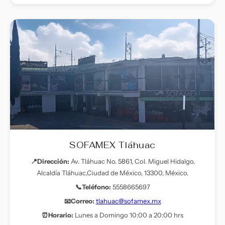
SOFAMEX Tláhuac
📍Dirección:
Av. Tláhuac No. 5861, Col. Miguel Hidalgo,
Alcaldía Tláhuac,Ciudad de México, 13300, México.
📞Teléfono:
5558665697
📧Correo:
tlahuac@sofamex.mx
⏰Horario:
Lunes a Domingo 10:00 a 20:00 hrs