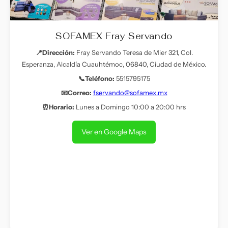
SOFAMEX Fray Servando
📍Dirección:
Fray Servando Teresa de Mier 321, Col.
Esperanza, Alcaldía Cuauhtémoc, 06840, Ciudad de México.
📞Teléfono:
5515795175
📧Correo:
fservando@sofamex.mx
⏰Horario:
Lunes a Domingo 10:00 a 20:00 hrs
Ver en Google Maps