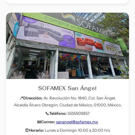
SOFAMEX San Ángel
📍Dirección:
Av. Revolución No. 1840, Col. San Ángel,
Alcaldía Álvaro Obregón, Ciudad de México, 01000, México.
📞Teléfono:
5555509857
📧Correo:
sanangel@sofamex.mx
⏰Horario:
Lunes a Domingo 10:00 a 20:00 hrs