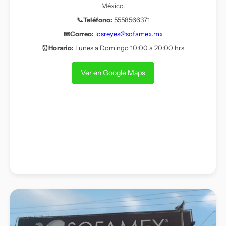
México.
📞Teléfono:
5558566371
📧Correo:
losreyes@sofamex.mx
⏰Horario:
Lunes a Domingo 10:00 a 20:00 hrs
Ver en Google Maps