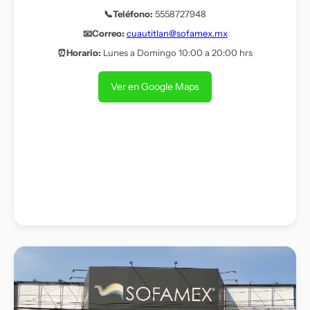
📞Teléfono:
5558727948
📧Correo:
cuautitlan@sofamex.mx
⏰Horario:
Lunes a Domingo 10:00 a 20:00 hrs
Ver en Google Maps