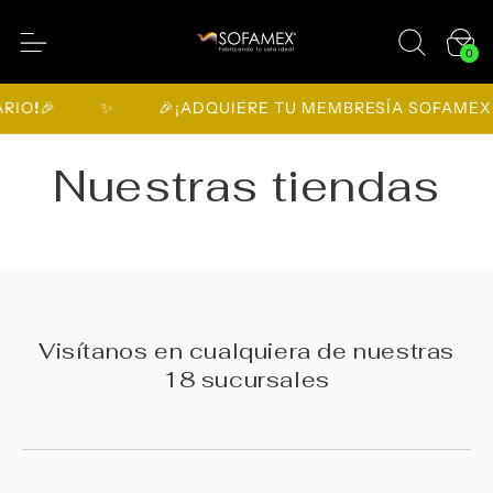
a
Saltar al
r
contenido
ri
0 artículo
0
t
o
IO
!
🎉
✨
🎉¡ADQUIERE TU MEMBRESÍA SOFAMEX
!

Nuestras tiendas
Visítanos en cualquiera de nuestras
18 sucursales