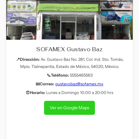
SOFAMEX Gustavo Baz
📍Dirección:
Av. Gustavo Baz No. 281, Col. Ind. Sto. Tomás,
Mpio. Tlalnepantla, Estado de México, 54020, México.
📞Teléfono:
5555465563
📧Correo:
gustavobaz@sofamex.mx
⏰Horario:
Lunes a Domingo 10:00 a 20:00 hrs
Ver en Google Maps