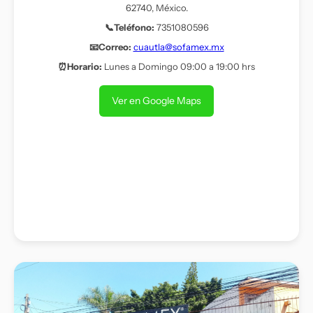
62740, México.
📞Teléfono:
7351080596
📧Correo:
cuautla@sofamex.mx
⏰Horario:
Lunes a Domingo 09:00 a 19:00 hrs
Ver en Google Maps